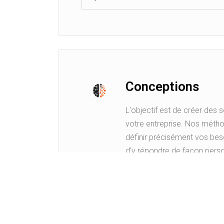
Conceptions
L'objectif est de créer des 
votre entreprise. Nos méth
définir précisément vos bes
d'y répondre de façon pers
proposons également le pil
A à Z. Celui-ci comprend l’é
dispositifs en lien avec les
connaissances à développe