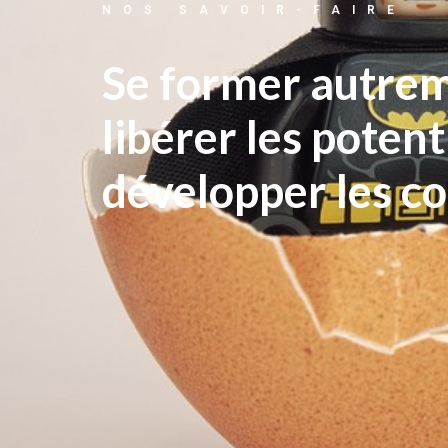
NOS SAVOIR-FAIRE
Se former autre
libérer les potent
développer les 