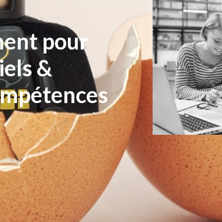
ment pour
iels &
compétences