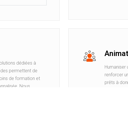
Animat
solutions dédiées à
Humaniser u
odes permettent de
renforcer 
oins de formation et
prêts à don
onnalisée. Nous
rendez-vous
otage des projets de
maître de 
valuation des
comme les a
 compétences et les
super group
r.