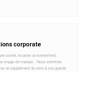
ions corporate
ne soirée, incarner un évènement,
une image de marque... Nous sommes
ner un supplément de sens à vos grands
 d’entreprise : animations de séminaires,
cérémonie, évènements corporate
teliers lego serious play organisés en
es, jusqu’à 100 personnes.